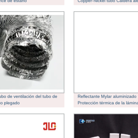
nce de estaño
Copper-Nickel tubo Caldera al
ASTM B111 El Cuadro 10
ubo de ventilación del tubo de
Reflectante Mylar aluminizado
io plegado
Protección térmica de la lámin
el manguito del tubo de escap
automóviles HAVC Mazo de ca
de aluminio de protección térm
tubo de conducto flexible