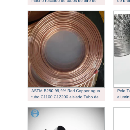
macho roscado de tubos de aire de
de bro
conexión rápida inserción de latón de
cobre conector para el montaje de
tuberías neumáticas Tubo
ASTM B280 99,9% Red Copper agua
Pelo T
tubo C1100 C12200 aislado Tubo de
alumin
cobre tubo de latón recto Pancake
bobina de cobre para Aire
acondicionado refrigerador