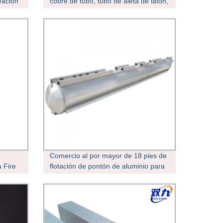
eación
cobre de tubo, tubo de aleta de latón,
Cu Tubo de aletas de condensador
Comercio al por mayor de 18 pies de
a Fire
flotación de pontón de aluminio para
e de
la venta de tubos
bles
ica del