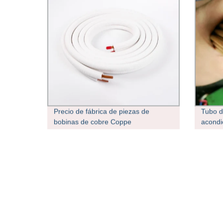
Precio de fábrica de piezas de
Tubo d
bobinas de cobre Coppe
acondi
refrigeración Tubo Tubo de cobre
aislado de PE para aire
acondicionado