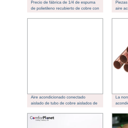
Precio de fábrica de 1/4 de espuma
Piezas
de polietileno recubierto de cobre con
aire a
aislamiento tubo para tubo de aire
HVAC e
acondicionado HVAC solo tubo de
aislad
cobre aislados con PVC
Aire acondicionado conectado
La no
aislado de tubo de cobre aislados de
acondi
acondicionador de aire del tubo de
de cob
cobre
la bob