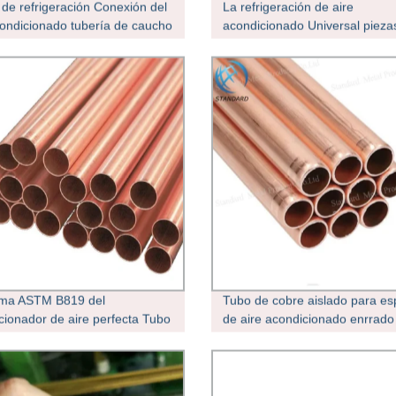
 de refrigeración Conexión del
La refrigeración de aire
condicionado tubería de caucho
acondicionado Universal pieza
stablece aire Tubo de cobre
repuesto Tubo de cobre aislad
o acondicionador
rma ASTM B819 del
Tubo de cobre aislado para e
cionador de aire perfecta Tubo
de aire acondicionado enrrado
re / Tubo de cobre aislado de
ina de cobre tubo /Pancake