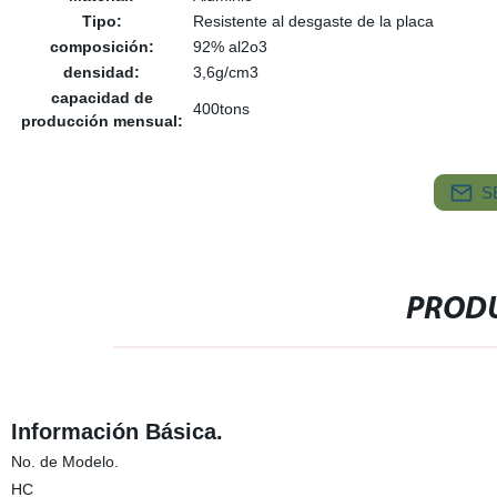
Tipo:
Resistente al desgaste de la placa
composición:
92% al2o3
densidad:
3,6g/cm3
capacidad de
400tons
producción mensual:
S
PRODU
Información Básica.
No. de Modelo.
HC