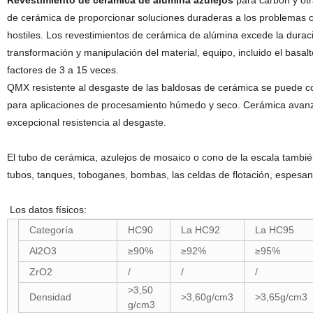
Revestimiento de cerámica de alúmina azulejos
para carbón y otr
de cerámica de proporcionar soluciones duraderas a los problemas c
hostiles. Los revestimientos de cerámica de alúmina excede la duración
transformación y manipulación del material, equipo, incluido el basalt
factores de 3 a 15 veces.
QMX resistente al desgaste de las baldosas de cerámica se puede cor
para aplicaciones de procesamiento húmedo y seco. Cerámica avanza
excepcional resistencia al desgaste.
El tubo de cerámica, azulejos de mosaico o cono de la escala también
tubos, tanques, toboganes, bombas, las celdas de flotación, espesant
Los datos físicos:
Categoría
HC90
La HC92
La HC95
Al2O3
≥90%
≥92%
≥95%
ZrO2
/
/
/
>3,50
Densidad
>3,60g/cm3
>3,65g/cm3
g/cm3