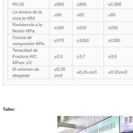
HV 20
≥900
≥950
≥1.000
La dureza de la
≥80
≥82
≥85
roca la HRA
Resistencia a la
≥180
≥220
≥250
flexión MPa
Fuerza de
≥970
≥1050
≥1300
compresión MPa
Tenacidad de
Fractura KIC
≥3,5
≥3,7
≥3,8
MPam 1/2
El volumen de
≤0,28
≤0,25 cm3
≤0.20cm3
desgaste
cm3
Taller
: