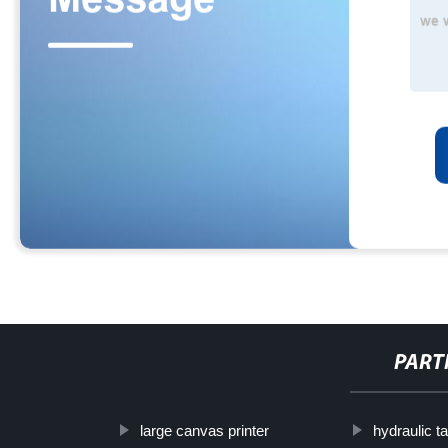
PART
large canvas printer
hydraulic t