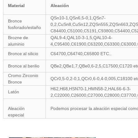
Material
Aleación
QSn10-1,QSn6,5-0,1,QSn7-
Bronce
0,2,CuSn8,CuSn12,ZQSn555,ZQSn663,ZQ
fosforado/estaño
C84400,C51000,C5191,C93800,C54400,C5
Brozne de
QAL9-4,QAL10-3-1,5,QAL10-4-
aluminio
4,C95400,C61900,C63200,C63300,C63000,
Bronce al silicio
C64700,C64740,C65800 ETC..
Bronce al berilio
QBe2,QBe1,7,QBe0,6-2,5,C17500,C1720 et
Cromo Zirconio
QCr0,5-0,2-0,1,QCr0,6-0,4-0,005,C18100 et
Bronce
H62,H68,HSN70-1,HMN58-2,HAL66-6-3-
Latón
2,C22000,C26000,C27000,C28000,C37700
Aleación
Podemos procesar la aleación especial como
especial