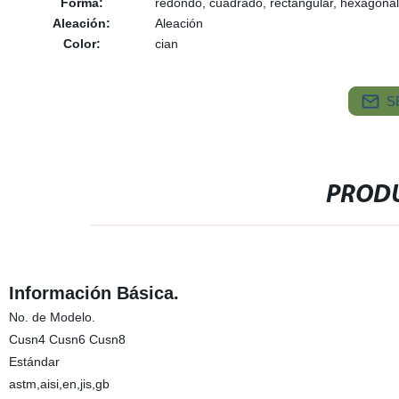
Forma:
redondo, cuadrado, rectangular, hexagonal
Aleación:
Aleación
Color:
cian
S
PRODU
Información Básica.
No. de Modelo.
Cusn4 Cusn6 Cusn8
Estándar
astm,aisi,en,jis,gb