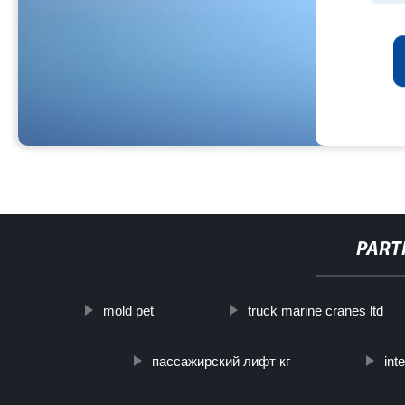
PART
mold pet
truck marine cranes ltd
пассажирский лифт кг
int