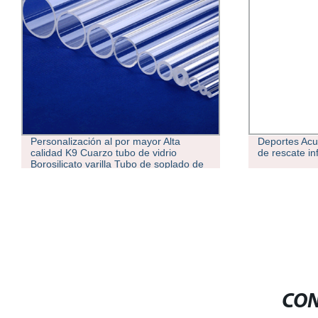
Deportes Acuáticos flotantes asentadas
Polished Ant
de rescate inflables tubo pontón
de latón par
CON