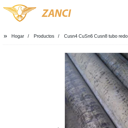
ZANCI
Hogar
Productos
Cusn4 CuSn6 Cusn8 tubo redon