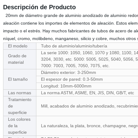
Descripción de Producto
20mm de diámetro grande de aluminio anodizado de aluminio redon
aleación contiene los importes de elementos de aleación. Estos elem
impacto o el estrés. Hay muchos fabricantes de tubos de acero de ale
níquel, cromo, molibdeno, manganeso, silicio y cobre, muchos otros s
El modelo
Tubo de aluminio/aluminio/tubería
La serie 1000: 1050, 1060, 1070 y 1080, 1100, 14
Grado de
3204, 3030, etc. 5000: 5005, 5025, 5040, 5056, 5
material
7000: 7003, 7005, 7050, 7075, etc.
Diámetro exterior: 3-250mm
El tamaño
El espesor de pared: 0.3-50mm
Longitud: 10mm-6000mm
Las normas
La norma ASTM, ASME, EN, JIS, DIN, GB/T, etc
Tratamiento
de
Mill, acabados de aluminio anodizado, recubrimien
superficie
Los colores
de la
La naturaleza, la plata, bronce, champagne, neg
superficie