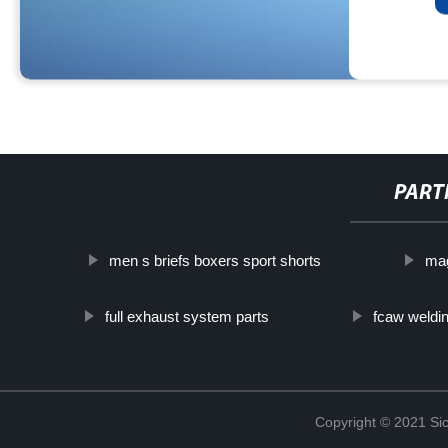
PART
men s briefs boxers sport shorts
mag
full exhaust system parts
fcaw weldi
Copyright © 2021 Sic