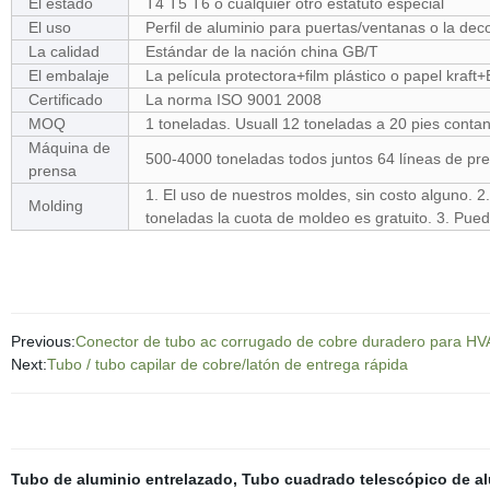
El estado
T4 T5 T6 o cualquier otro estatuto especial
El uso
Perfil de aluminio para puertas/ventanas o la dec
La calidad
Estándar de la nación china GB/T
El embalaje
La película protectora+film plástico o papel kraft
Certificado
La norma ISO 9001 2008
MOQ
1 toneladas. Usuall 12 toneladas a 20 pies conta
Máquina de
500-4000 toneladas todos juntos 64 líneas de pr
prensa
1. El uso de nuestros moldes, sin costo alguno. 2
Molding
toneladas la cuota de moldeo es gratuito. 3. Pue
Previous:
Conector de tubo ac corrugado de cobre duradero para H
Next:
Tubo / tubo capilar de cobre/latón de entrega rápida
Tubo de aluminio entrelazado
,
Tubo cuadrado telescópico de a