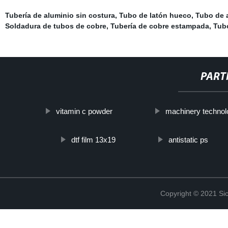
Tubería de aluminio sin costura
,
Tubo de latón hueco
,
Tubo de 
Soldadura de tubos de cobre
,
Tubería de cobre estampada
,
Tubo
PART
vitamin c powder
machinery technol
dtf film 13x19
antistatic ps
Copyright © 2021 Sic