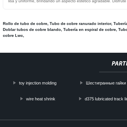
lisa y uniforme, brindando un aspecto estético agradable. Disfrute
Rollo de tubo de cobre
,
Tubo de cobre ranurado interior
,
Tubería
Doblar tubos de cobre blando
,
Tubería en espiral de cobre
,
Tubo
cobre Lwc
,
PART
toy injection molding
Шестигранные гайки
wire heat shrink
d375 lubricated track l