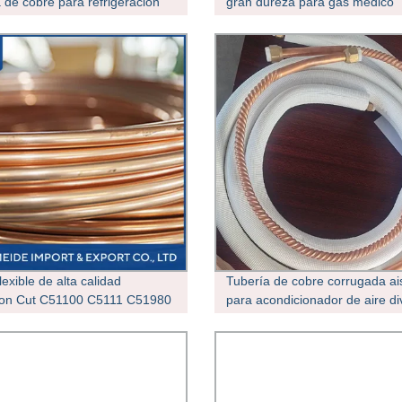
a de cobre para refrigeración
gran dureza para gas médico
En13348 estándar
lexible de alta calidad
Tubería de cobre corrugada ai
ion Cut C51100 C5111 C51980
para acondicionador de aire di
 Tipo Aire acondicionado
l tubería de cobre