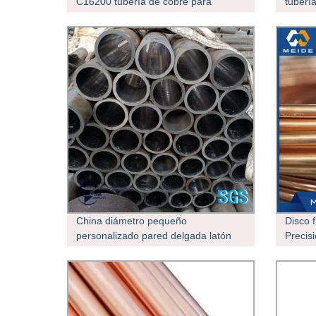
C16200 tubería de cobre para
tuberí
componentes de conmutación
China diámetro pequeño
Disco f
personalizado pared delgada latón
Precis
tubería de cobre con Superficie lisa
C52100
espira