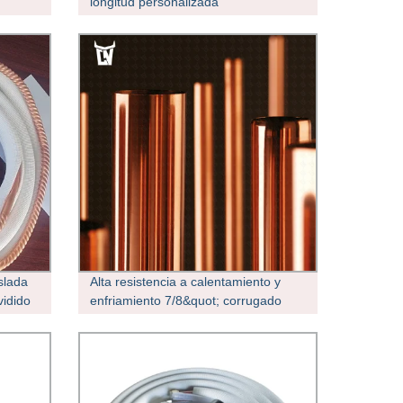
longitud personalizada
slada
Alta resistencia a calentamiento y
vidido
enfriamiento 7/8&quot; corrugado
flexible Tubería de cobre para agua y
vapor