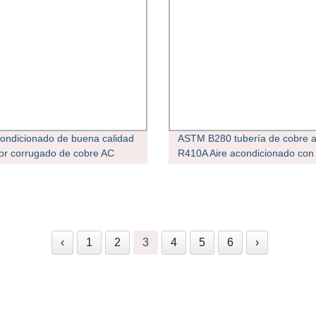
condicionado de buena calidad
ASTM B280 tubería de cobre a
or corrugado de cobre AC
R410A Aire acondicionado con
a de cobre
corrugado Tubo
‹
1
2
3
4
5
6
›