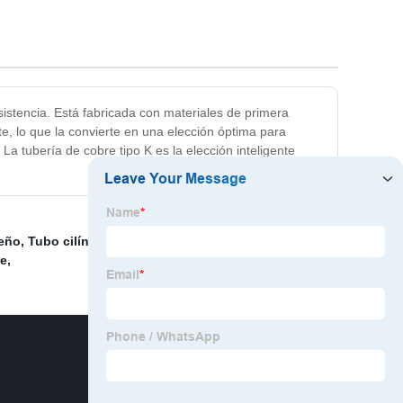
sistencia. Está fabricada con materiales de primera
te, lo que la convierte en una elección óptima para
La tubería de cobre tipo K es la elección inteligente
ueño
,
Tubo cilíndrico de aluminio
,
Tubo de cobre Lwc
,
re
,