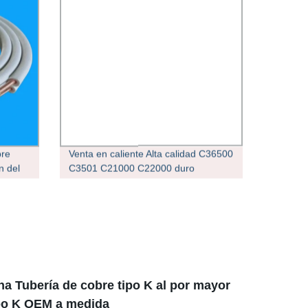
bre
Venta en caliente Alta calidad C36500
n del
C3501 C21000 C22000 duro
dibujado sin costuras Tubo
hexagonal hueco de aleación de
cobre
ina Tubería de cobre tipo K al por mayor
ipo K OEM a medida