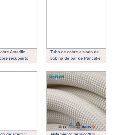
obre Amarillo
Tubo de cobre aislado de
obre recubierto
bobina de par de Pancake
to
ileno Wickes
recubierta de espuma de
re Tubo/tubería
caucho
do de acero y
Aislamiento térmico/frío