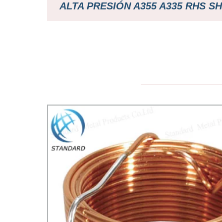
ALTA PRESIÓN A355 A335 RHS S
PRECIO
/ALUMINIO/CARBONO/CUBIERTA
COATED/ COBRE/ZINC COATED
ALLOY/HASTELLOY TUBO DE 
SOLDADO SIN SOLDADU