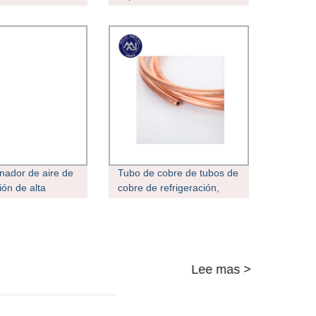
onado Pancake
tubo/tubo para
o de cobre
Refrigeración y Aire
Acondicionado
nador de aire de
Tubo de cobre de tubos de
ión de alta
cobre de refrigeración,
onectando la
Tubo de cobre capilar, aire
ón de tubos de
acondicionado
la bobina de
es Bobina de
ilar del tubo de
Lee mas >