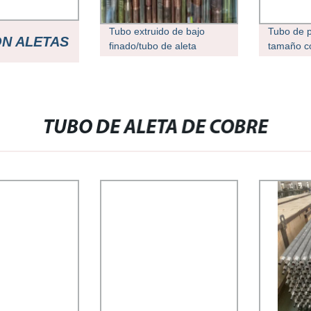
Tubo extruido de bajo
Tubo de p
N ALETAS
finado/tubo de aleta
tamaño c
enrollado integral para
PE de PV
transferencia de calor
cableado
TAS
TUBO DE ALETA DE COBRE