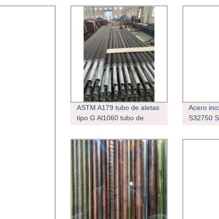
ASTM A179 tubo de aletas
Acero ino
tipo G Al1060 tubo de
S32750 S
aletas integrado
latas esp
Caldera/condensador/calor
de aletas
Tubos Excahgner
alta frec