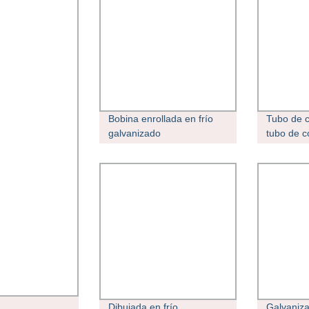
Bobina enrollada en frío
Tubo de c
galvanizado
tubo de c
/aluminio/carbono/revestimientos/recubrimien
de poliet
de color/
22mm Cob
Cobre/recubrimiento de
zinc/aleación de
Monell/Hastelloy 6 Pulgada
API 5CT Q345 275 tubo de
acero al carbono sin
costuras
Dibujada en frío
Galvaniza