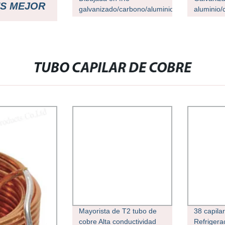
HS MEJOR
galvanizado/carbono/aluminio/cobre/zinc/ace
aluminio/
inoxidable recubierto de
Prepainte
tubo soldado 5A06 6061
revestimi
6063 7005 7075 T6 Tubo
zinc/Galv
de Aluminio precio para el
al desgas
compresor de aire
ondulado
S/COLOR
TUBO CAPILAR DE COBRE
en frío/P
acero
/MONELL
ACERO
RA
Mayorista de T2 tubo de
38 capila
cobre Alta conductividad
Refrigera