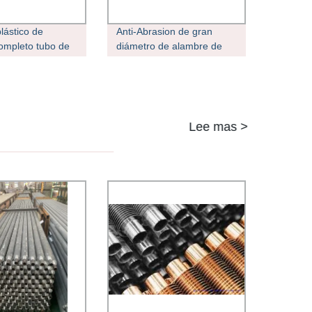
lástico de
Anti-Abrasion de gran
ompleto tubo de
diámetro de alambre de
C negro para
acero reforzado de PVC
 Mazo de cables
flexible Manguera Tubing
Lee mas >