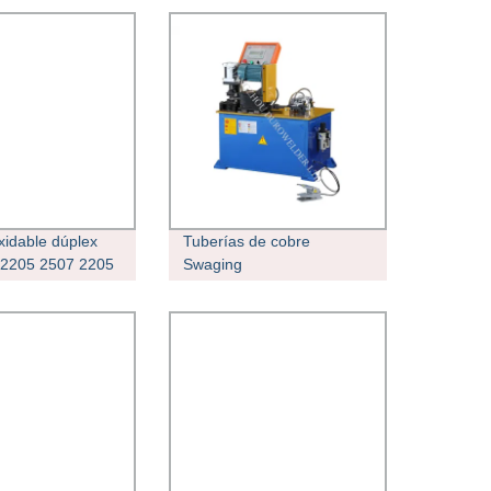
xidable dúplex
Tuberías de cobre
2205 2507 2205
Swaging
iral serradas Tubo
 de soldadura de
uencia