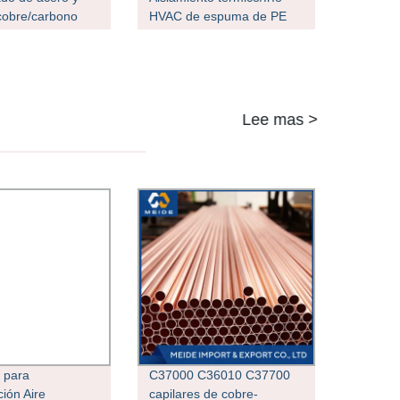
ro
cobre/carbono
HVAC de espuma de PE
d/un
blanca ecológica tubería
ento de
de cobre
alume/resistente
te/techos
s/hoja/laminados
Lee mas >
PGL/tubo de
r para
C37000 C36010 C37700
ción Aire
capilares de cobre-