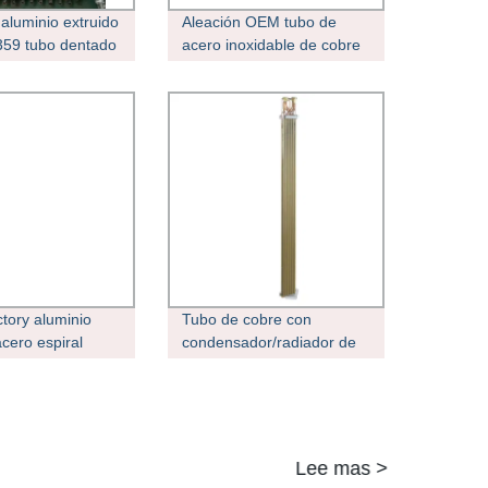
 aluminio extruido
Aleación OEM tubo de
59 tubo dentado
acero inoxidable de cobre
dor dentado KL
fino/tubo de
ipo G tubo
caldera/intercambiador de
tubo de cobre
calor con aletas Tubo
s
tory aluminio
Tubo de cobre con
cero espiral
condensador/radiador de
minio Extruido
bobina de aluminio de
tas Tubo en
cobre
iador de calor
igerador y
s tuberías de aire
Lee mas >
iador de calor