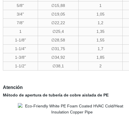
5/8"
∅15,88
1
3/4"
∅19,05
1,05
7/8"
∅22,22
1,2
1
∅25,4
1,35
1-1/8"
∅28,58
1,55
1-1/4"
∅31,75
1,7
1-3/8"
∅34,92
1,85
1-1/2"
∅38,1
2
Atención
Método de apertura de tubería de cobre aislada de PE