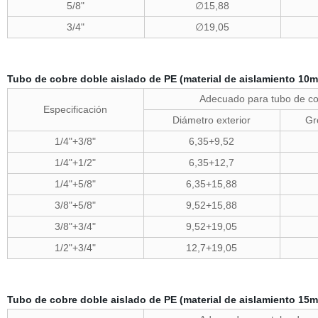
5/8"
∅15,88
3/4"
∅19,05
Tubo de cobre doble aislado de PE (material de aislamiento 10
Adecuado para tubo de c
Especificación
Diámetro exterior
Gr
1/4"+3/8"
6,35+9,52
1/4"+1/2"
6,35+12,7
1/4"+5/8"
6,35+15,88
3/8"+5/8"
9,52+15,88
3/8"+3/4"
9,52+19,05
1/2"+3/4"
12,7+19,05
Tubo de cobre doble aislado de PE (material de aislamiento 15