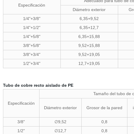
Adecuado para tubo de c
Especificación
Diámetro exterior
Gr
1/4"+3/8"
6,35+9,52
1/4"+1/2"
6,35+12,7
1/4"+5/8"
6,35+15,88
3/8"+5/8"
9,52+15,88
3/8"+3/4"
9,52+19,05
1/2"+3/4"
12,7+19,05
Tubo de cobre recto aislado de PE
Tamaño del tubo de 
Especificación
Diámetro exterior
Grosor de la pared
3/8"
∅9,52
0,8
1/2"
∅12,7
0,8