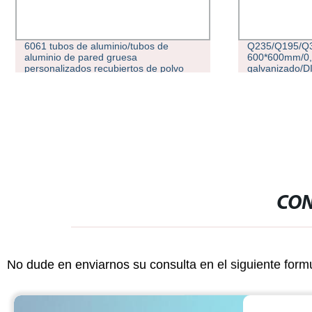
Q235/Q195/Q345/A36/10*10-
SA1D/DX53D s
600*600mm/0,5-12,0mm/Pre
aluminizado/a
galvanizado/DIP caliente
Aluzinc/Aleac
galvanizado/Negro
REG/Ronda/en
suave/ERW/soldado/Cuadrado/aluminio/inoxidable/tubo
de acero En/
de acero al carbono/tubo
silenciador 
CON
No dude en enviarnos su consulta en el siguiente form