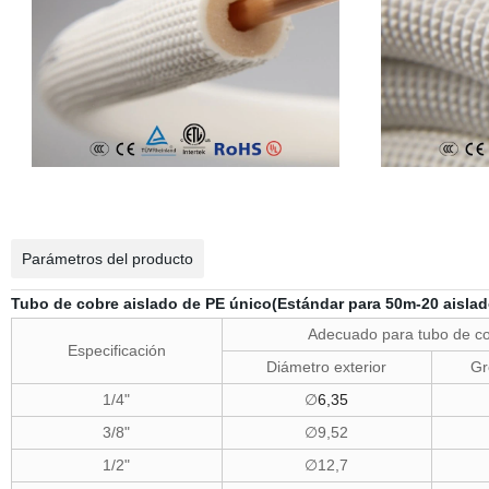
Parámetros del producto
Tubo de cobre aislado de PE único(Estándar para 50m-20 aislad
Adecuado para tubo de c
Especificación
Diámetro exterior
Gr
1/4"
∅
6,35
3/8"
∅9,52
1/2"
∅12,7