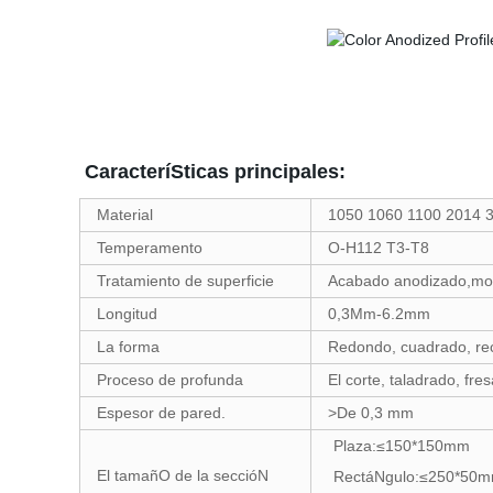
CaracteríSticas principales:
Material
1050 1060 1100 2014 3
Temperamento
O-H112 T3-T8
Tratamiento de superficie
Acabado anodizado,moli
Longitud
0,3Mm-6.2mm
La forma
Redondo, cuadrado, rec
Proceso de profunda
El corte, taladrado, fre
Espesor de pared.
>De 0,3 mm
Plaza:≤150*150mm
El tamañO de la seccióN
RectáNgulo:≤250*50