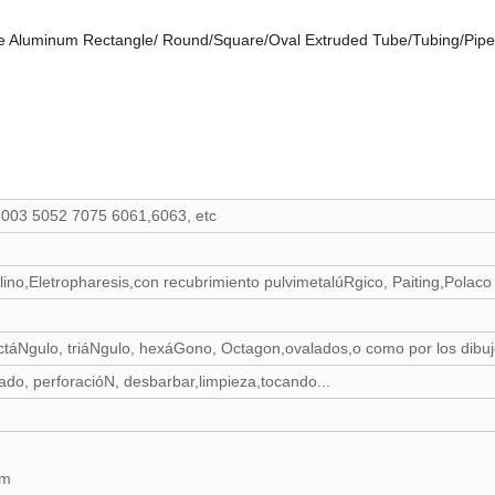
003 5052 7075 6061,6063, etc
no,Eletropharesis,con recubrimiento pulvimetalúRgico, Paiting,Polaco
táNgulo, triáNgulo, hexáGono, Octagon,ovalados,o como por los dibu
sado, perforacióN, desbarbar,limpieza,tocando...
mm