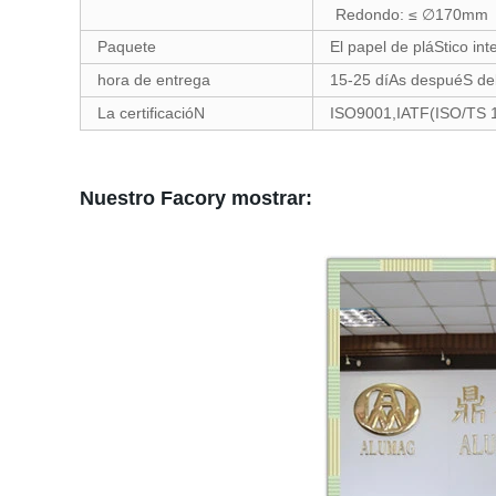
Redondo: ≤ ∅170mm
Paquete
El papel de pláStico int
hora de entrega
15-25 díAs despuéS de
La certificacióN
ISO9001,IATF(ISO/TS 
Nuestro Facory mostrar: