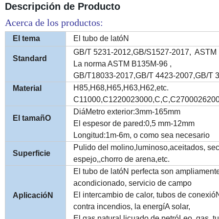
Descripción de Producto
Acerca de los productos:
El tema
El tubo de latóN
GB/T 5231-2012,GB/S1527-2017,
ASTM 
Standard
La norma ASTM B135M-96 ,
GB/T18033-2017,GB/T 4423-2007,GB/T 37
H85,H68,H65,H63,H62,etc.
Material
C11000,C1220023000,C,C,C270002620
DiáMetro exterior:3mm-165mm
El tamañO
El espesor de pared:0,5 mm-12mm
Longitud:1m-6m, o como sea necesario
Pulido del molino,luminoso,aceitados, sec
Superficie
espejo,,chorro de arena,etc.
El tubo de latóN perfecta son ampliamente 
acondicionado, servicio de campo
El intercambio de calor, tubos de conexióN
AplicacióN
contra incendios, la energíA solar,
El gas natural licuado de petróLeo, gas, t