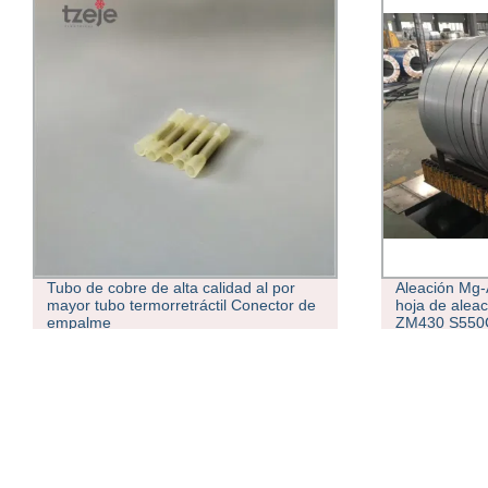
Aleación Mg-Al-Zn tubo cuadrado de
Acero inoxida
hoja de aleación de aluminio magnesio
aluminio, re
ZM430 S550GD para C5 del Sistema
cuadrado, tub
Solar de medio ambiente
disco frío hi
CNC máquina 
circular