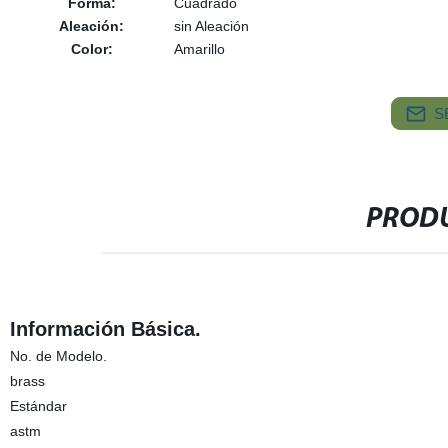
Forma:
Cuadrado
Aleación:
sin Aleación
Color:
Amarillo
S
PRODU
Información Básica.
No. de Modelo.
brass
Estándar
astm