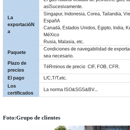
asíSucesivamente.
Singapur, Indonesia, Corea, Tailandia, Vie
La
EspañA
exportacióN
Canadá, Estados Unidos, Egipto, India, K
a
MéXico
Rusia, Malasia, etc.
Condiciones de navegabilidad de export
Paquete
sea necesario.
Plazo de
TéRminos de precio
CIF, FOB, CFR.
precios
El pago
L/C,T/T,etc.
Los
La norma ISO&SGS&BV...
certificados
Foto:Grupo de clientes