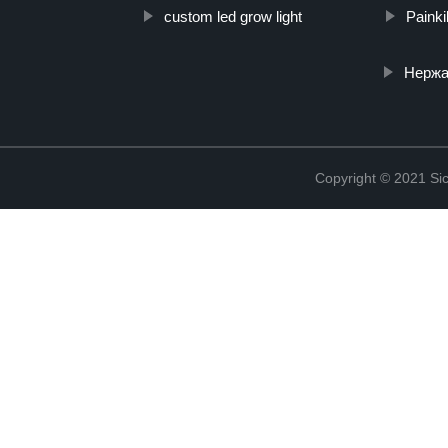
custom led grow light
Painki
Нержа
Copyright © 2021 Sic