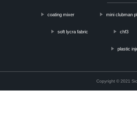
coating mixer
mini clubman pl
soft lycra fabric
chf3
plastic i
Copyright © 2021 Sic