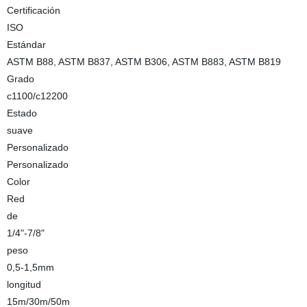
Certificación
ISO
Estándar
ASTM B88, ASTM B837, ASTM B306, ASTM B883, ASTM B819
Grado
c1100/c12200
Estado
suave
Personalizado
Personalizado
Color
Red
de
1/4"-7/8"
peso
0,5-1,5mm
longitud
15m/30m/50m