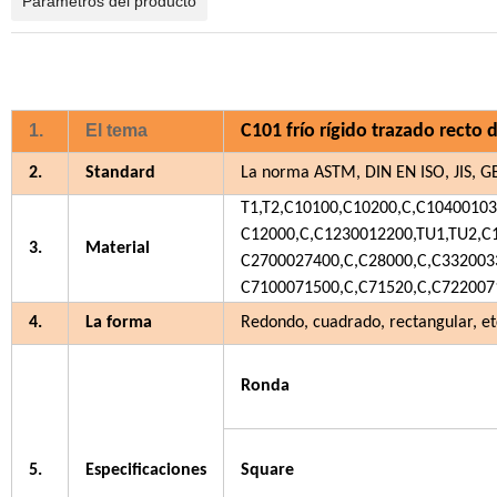
Parámetros del producto
1.
El tema
C101 frío rígido trazado recto 
2.
Standard
La norma ASTM, DIN EN ISO, JIS, G
T1,T2,C10100,C10200,C,C10400103
C12000,C,C1230012200,TU1,TU2,C
3.
Material
C2700027400,C,C28000,C,C332003
C7100071500,C,C71520,C,C7220071
4.
La forma
Redondo, cuadrado, rectangular, et
Ronda
5.
Especificaciones
Square