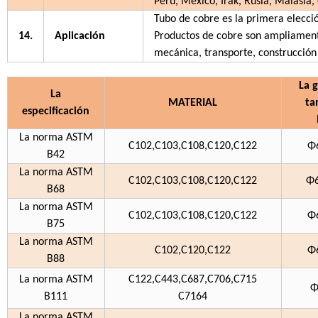
Perú, México, Irak, Rusia, Malasia, 
Tubo de cobre es la primera elecció
14.
Aplicación
Productos de cobre son ampliamente u
mecánica, transporte, construcción
La 
La
MATERIAL
ta
especificación
La norma ASTM
C102,C103,C108,C120,C122
Φ
B42
La norma ASTM
C102,C103,C108,C120,C122
Φ6
B68
La norma ASTM
C102,C103,C108,C120,C122
Φ
B75
La norma ASTM
C102,C120,C122
Φ
B88
La norma ASTM
C122,C443,C687,C706,C715
Φ
B111
C7164
La norma ASTM