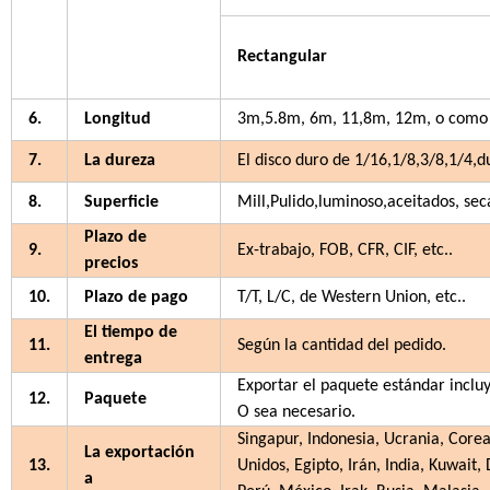
Rectangular
6.
Longitud
3m,5.8m, 6m, 11,8m, 12m, o como 
7.
La dureza
El disco duro de 1/16,1/8,3/8,1/4,du
8.
Superficie
Mill,Pulido,luminoso,aceitados, sec
Plazo de
9.
Ex-trabajo, FOB, CFR, CIF, etc..
precios
10.
Plazo de pago
T/T, L/C, de Western Union, etc..
El tiempo de
11.
Según la cantidad del pedido.
entrega
Exportar el paquete estándar incluy
12.
Paquete
O sea necesario.
Singapur, Indonesia, Ucrania, Corea
La exportación
13.
Unidos, Egipto, Irán, India, Kuwai
a