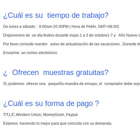
¿Cuál es su tiempo de trabajo?
De lunes a sábado :
8
:
00
am-20
:
30
PM ( Hora de Pekín, GMT+08.00)
Disponemos de un día festivo durante mayo.1 a 3 de octubre1-7 y Año Nuevo ch
Por favor consulte nuestro aviso de actualización de las vacaciones. Durante e
Enviarme un correo electrónico.
¿ Ofrecen muestras gratuitas?
Sí, podemos ofrecer una
pequeña
muestra de ensayo, el
comprador debe sopor
¿Cuál es su forma de pago ?
T/T,L/C,Western Union, MoneyGram, Paypal
Estamos haciendo lo mejor para que coincida con su demanda.