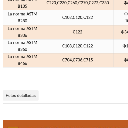
C220,C230,C260,C270,C272,C330
Φ
B135
La norma ASTM
Φ
C102,C120,C122
B280
1
La norma ASTM
C122
Φ34
B306
La norma ASTM
C108,C120,C122
Φ1
B360
La norma ASTM
C704,C706,C715
Φ
B466
Fotos detalladas