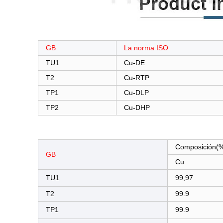
GB
La norma ISO
TU1
Cu-DE
T2
Cu-RTP
TP1
Cu-DLP
TP2
Cu-DHP
Composición(
GB
Cu
TU1
99,97
T2
99.9
TP1
99.9