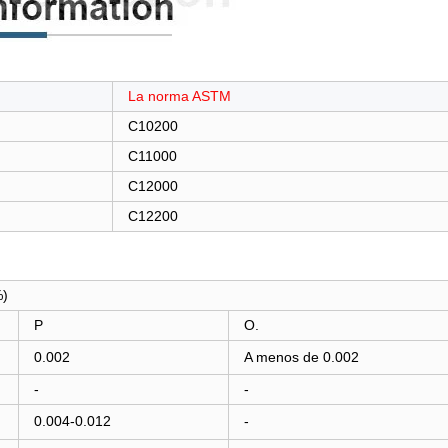
La norma ASTM
C10200
C11000
C12000
C12200
%)
P
O.
0.002
A menos de 0.002
-
-
0.004-0.012
-