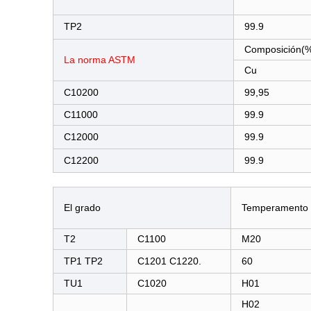
TP2
99.9
Composición(
La norma ASTM
Cu
C10200
99,95
C11000
99.9
C12000
99.9
C12200
99.9
El grado
Temperamento
T2
C1100
M20
TP1 TP2
C1201 C1220.
60
TU1
C1020
H01
H02