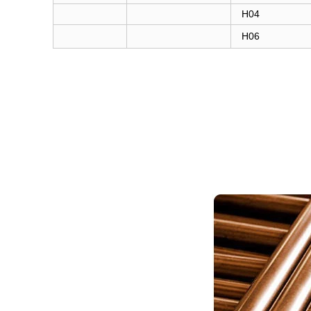
H04
H06