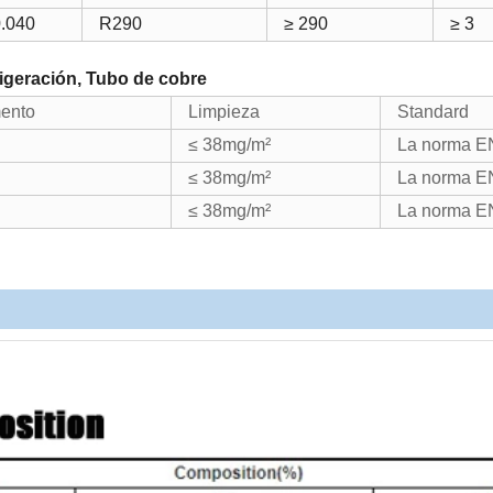
0.040
R290
≥ 290
≥ 3
rigeración, Tubo de cobre
ento
Limpieza
Standard
≤ 38mg/m²
La norma E
≤ 38mg/m²
La norma E
≤ 38mg/m²
La norma E