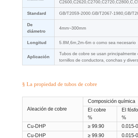
C2600,C2620,C2700,C2720,C2800,C,C
Standard
GB/T2059-2000.GB/T2067-1980,GB/T20
De
4mm~300mm
diámetro
Longitud
5.8M,6m,2m-6m o como sea necesario
Tubos de cobre se usan principalmente c
Aplicación
tornillos de conductora, conchas y dive
§ La propiedad de tubos de cobre
Composición química
Aleación de cobre
El cobre
El fósf
%
%
Cu-DHP
≥ 99.90
0.015-
Cu-DHP
≥ 99.90
0.015-