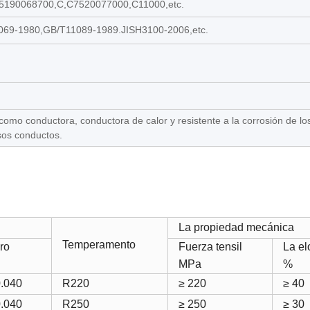
5190068700,C,C7520077000,C11000,etc.
69-1980,GB/T11089-1989.JISH3100-2006,etc.
omo conductora, conductora de calor y resistente a la corrosión de l
rsos conductos.
La propiedad mecánica
Temperamento
oro
Fuerza tensil
La el
MPa
%
0.040
R220
≥ 220
≥ 40
0.040
R250
≥ 250
≥ 30