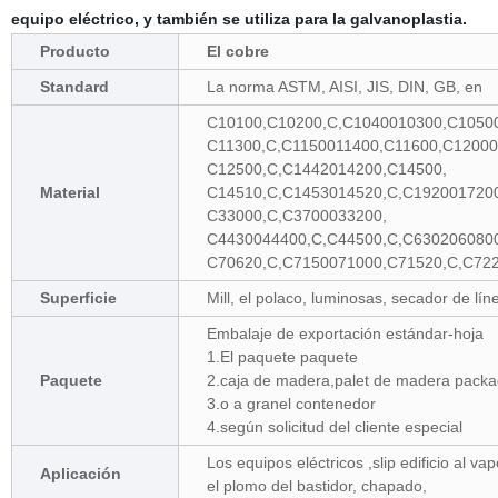
equipo eléctrico, y también se utiliza para la galvanoplastia.
Producto
El cobre
Standard
La norma ASTM, AISI, JIS, DIN, GB, en
C10100,C10200,C,C1040010300,C10500
C11300,C,C1150011400,C11600,C12000
C12500,C,C1442014200,C14500,
Material
C14510,C,C1453014520,C,C192001720
C33000,C,C3700033200,
C4430044400,C,C44500,C,C630206080
C70620,C,C7150071000,C71520,C,C722
Superficie
Mill, el polaco, luminosas, secador de lín
Embalaje de exportación estándar-hoja
1.El paquete paquete
Paquete
2.caja de madera,palet de madera pack
3.o a granel contenedor
4.según solicitud del cliente especial
Los equipos eléctricos ,slip edificio al v
Aplicación
el plomo del bastidor, chapado,